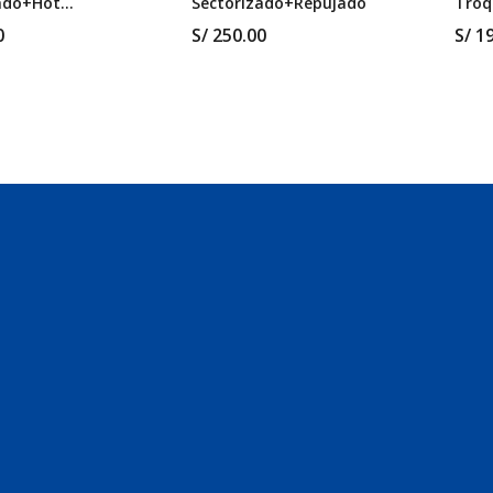
ado+Hot
Sectorizado+Repujado
Troq
g
0
S/
250.00
S/
19