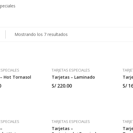
Show more
Mostrando los 7 resultados
ESPECIALES
TARJETAS ESPECIALES
TARJE
 – Hot Tornasol
Tarjetas – Laminado
Tarj
0
S/
220.00
S/
16
ESPECIALES
TARJETAS ESPECIALES
TARJE
 –
Tarjetas –
Tarj