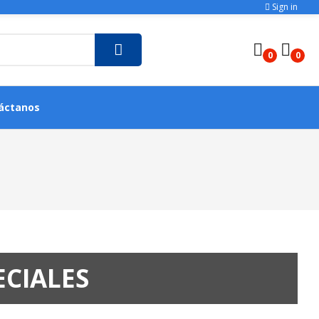
Sign in
0
0
áctanos
ECIALES